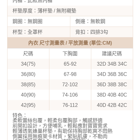
內褲：此款無內褲
杯墊厚度：薄杯墊 / 無附襯墊
鋼圈：無鋼圈
側邊：無軟鋼
杯型：全罩杯
背扣：四排3勾
內衣 尺寸測量表 / 平放測量 (單位:CM)
尺碼
下胸圍
建議尺碼
34(75)
65-92
32D 34B 34C
36(80)
67-98
34D 36B 36C
38(85)
72-102
36D 38B 38C
40(90)
74-106
38D 40B 40C
42(95)
76-112
40D 42B 42C
特色：
柔軟蕾絲包覆，輕柔包覆胸部，觸感舒適
前開扣設計，方便哺乳，輕鬆應對寶寶需求
輕薄透氣蜂巢杯墊，有助保持胸部乾爽不悶熱
側翼採用無痕萊卡材質，緊貼肌膚，不勒肉