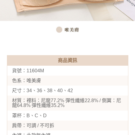
商品資訊
貨號：11604M
色系：唯美膚
尺寸：34、36、38、40、42
材質：裡料：尼龍77.2% 彈性纖維22.8% / 側翼：尼
龍64.8% 彈性纖維35.2%
罩杯：B、C、D
肩帶：可調 / 不可拆