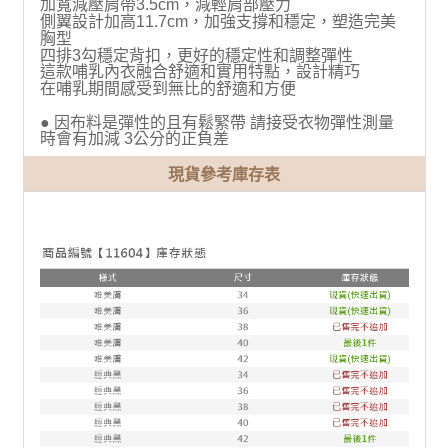
加寬減壓肩帶3.5cm，減輕肩部壓力
側翼設計加高11.7cm，加強支撐和穩定，塑造完美
胸型
四排3勾穩定背扣，更好的穩定性和調整彈性
這款哺乳內衣融合舒適和實用特點，設計精巧
在哺乳期間感受到無比的舒適和方便
● 因布料是彈性的且有鬆緊帶 請接受衣物彈性測量
時會有加減 3公分的正負差
現貨參考庫存表