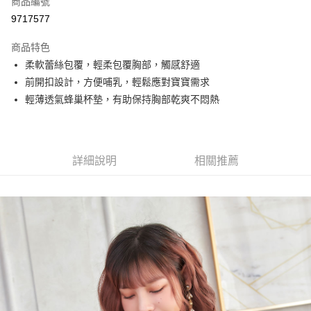
商品編號
超商取貨付款
9717577
LINE Pay
商品特色
Apple Pay
柔軟蕾絲包覆，輕柔包覆胸部，觸感舒適
前開扣設計，方便哺乳，輕鬆應對寶寶需求
街口支付
輕薄透氣蜂巢杯墊，有助保持胸部乾爽不悶熱
悠遊付
全盈+PAY
詳細說明
相關推薦
AFTEE先享後付
相關說明
【關於「AFTEE先享後付」】
ATM付款
AFTEE先享後付是「在收到商品之後才付款」的支付方式。 讓您購物簡單
便利好安心！
１．簡單：不需註冊會員、不需綁卡、不需儲值。
運送方式
２．便利：只要手機號碼，簡訊認證，即可結帳。
３．安心：先確認商品／服務後，再付款。
全家取貨付款
每筆NT$70，滿NT$499(含以上)免運費
【「AFTEE先享後付」結帳流程】
１．於結帳方式選擇「AFTEE先享後付」後，將跳轉至「AFTEE先享後付」
付款後全家取貨
結帳頁面，進行簡訊認證並確認金額後，即可完成結帳。