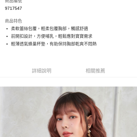
商品編號
超商取貨付款
9717547
LINE Pay
商品特色
Apple Pay
柔軟蕾絲包覆，輕柔包覆胸部，觸感舒適
前開扣設計，方便哺乳，輕鬆應對寶寶需求
街口支付
輕薄透氣蜂巢杯墊，有助保持胸部乾爽不悶熱
悠遊付
全盈+PAY
詳細說明
相關推薦
AFTEE先享後付
相關說明
【關於「AFTEE先享後付」】
ATM付款
AFTEE先享後付是「在收到商品之後才付款」的支付方式。 讓您購物簡單
便利好安心！
１．簡單：不需註冊會員、不需綁卡、不需儲值。
運送方式
２．便利：只要手機號碼，簡訊認證，即可結帳。
３．安心：先確認商品／服務後，再付款。
全家取貨付款
每筆NT$70，滿NT$499(含以上)免運費
【「AFTEE先享後付」結帳流程】
１．於結帳方式選擇「AFTEE先享後付」後，將跳轉至「AFTEE先享後付」
付款後全家取貨
結帳頁面，進行簡訊認證並確認金額後，即可完成結帳。