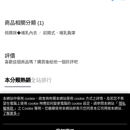
商品相關分類 (1)
俏媽咪◆哺乳內衣
前開式．哺乳胸罩
評價
喜歡這個商品嗎？購買後給他一個好評吧
本分類熱銷
全站排行
本網站中使用 cookie，欲查詢有關本網站使用 cookie 方式之詳情，及若您不希
熱門標籤
望在電腦上使用 cookie 時應如何變更電腦的 cookie 設定，請參閱本網站「
隱私
權條款
」之 Cookie 聲明。您繼續使用本網站即表示您同意本公司得按本網站使
用條款之 Cookie 聲明使用 cookie。
了解更多 >