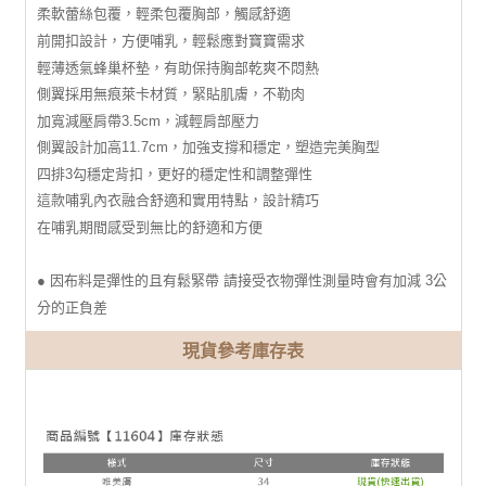
柔軟蕾絲包覆，輕柔包覆胸部，觸感舒適
前開扣設計，方便哺乳，輕鬆應對寶寶需求
輕薄透氣蜂巢杯墊，有助保持胸部乾爽不悶熱
側翼採用無痕萊卡材質，緊貼肌膚，不勒肉
加寬減壓肩帶3.5cm，減輕肩部壓力
側翼設計加高11.7cm，加強支撐和穩定，塑造完美胸型
四排3勾穩定背扣，更好的穩定性和調整彈性
這款哺乳內衣融合舒適和實用特點，設計精巧
在哺乳期間感受到無比的舒適和方便
● 因布料是彈性的且有鬆緊帶 請接受衣物彈性測量時會有加減 3公
分的正負差
現貨參考庫存表