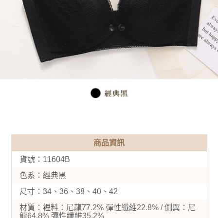
商品資訊
貨號：11604B
色系：經典黑
尺寸：34、36、38、40、42
材質：裡料：尼龍77.2% 彈性纖維22.8% / 側翼：尼
龍64.8% 彈性纖維35.2%