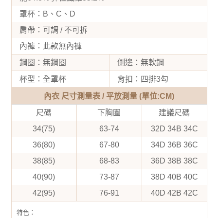
罩杯：B、C、D
肩帶：可調 / 不可拆
內褲：此款無內褲
鋼圈：無鋼圈
側邊：無軟鋼
杯型：全罩杯
背扣：四排3勾
內衣 尺寸測量表 / 平放測量 (單位:CM)
尺碼
下胸圍
建議尺碼
34(75)
63-74
32D 34B 34C
36(80)
67-80
34D 36B 36C
38(85)
68-83
36D 38B 38C
40(90)
73-87
38D 40B 40C
42(95)
76-91
40D 42B 42C
特色：