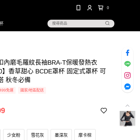
0
杯
扣內磨毛羅紋長袖BRA-T保暖發熱衣
50】香草甜心 BCDE罩杯 固定式罩杯 可
搭 秋冬必備
499免運
國家/地區配送
99
少女粉
雪花灰
墨深灰
摩卡棕