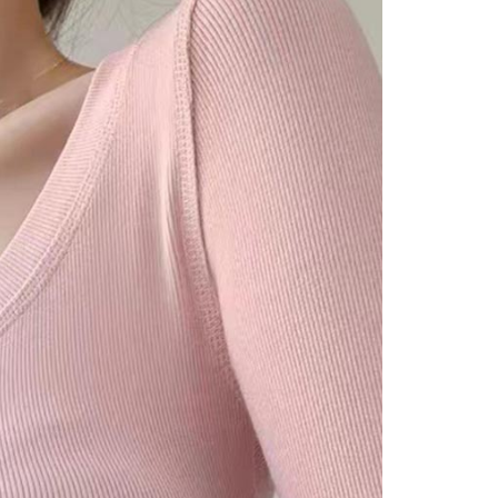
費通知簡訊後14天內，點擊此簡訊中的連結，可透過四大超商
0，滿NT$499(含以上)免運費
網路銀行／等多元方式進行付款，方視為交易完成。
：結帳手續完成當下不需立刻繳費，但若您需要取消訂單，請聯
付款
的店家。未經商家同意取消之訂單仍視為有效，需透過AFTEE
繳納相關費用。
0，滿NT$499(含以上)免運費
否成功請以「AFTEE先享後付 」之結帳頁面顯示為準，若有關於
功／繳費後需取消欲退款等相關疑問，請聯繫「AFTEE先享後
1取貨
援中心」
https://netprotections.freshdesk.com/support/home
0，滿NT$499(含以上)免運費
項】
恩沛科技股份有限公司提供之「AFTEE先享後付」服務完成之
依本服務之必要範圍內提供個人資料，並將交易相關給付款項請
0，滿NT$899(含以上)免運費
讓予恩沛科技股份有限公司。
個人資料處理事宜，請瀏覽以下網址：
海運)
查看運費
ee.tw/terms/#terms3
年的使用者請事先徵得法定代理人或監護人之同意方可使用
E先享後付」，若未經同意申辦者引起之損失，本公司不負相關責
AFTEE先享後付」時，將依據個別帳號之用戶狀況，依本公司
核予不同之上限額度；若仍有額度不足之情形，本公司將視審查
用戶進行身份認證。
一人註冊多個帳號或使用他人資訊註冊。若發現惡意使用之情
科技股份有限公司將有權停止該用戶之使用額度並採取法律行