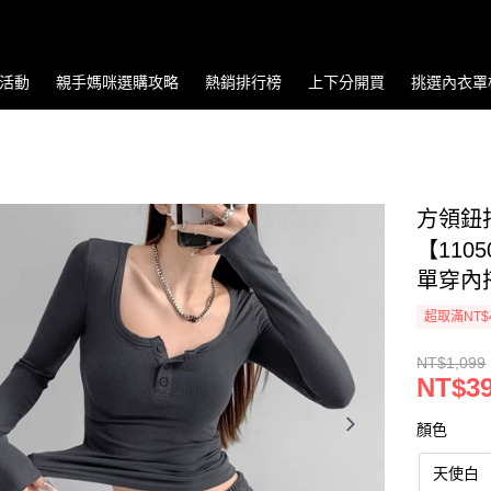
活動
親手媽咪選購攻略
熱銷排行榜
上下分開買
挑選內衣罩
方領鈕
【110
單穿內
超取滿NT$
NT$1,099
NT$3
顏色
天使白