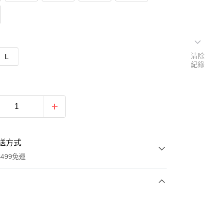
清除
L
紀錄
送方式
499免運
次付款