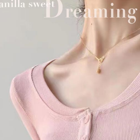
３．收到繳
每筆NT$7
／ATM／
※ 請注意
7-11取貨
絡購買商品
先享後付
每筆NT$7
※ 交易是
是否繳費成
付款後7-1
付客戶支
每筆NT$7
【注意事
郵局
１．透過由
交易，需
每筆NT$8
求債權轉
２．關於
國外宅配(
https://aft
３．未成
「AFTE
任。
４．使用「
即時審查
結果請求
５．嚴禁
形，恩沛
動。