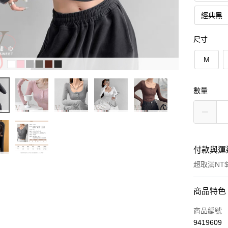
經典黑
尺寸
M
數量
付款與運
超取滿NT$
付款方式
商品特色
信用卡一
商品編號
9419609