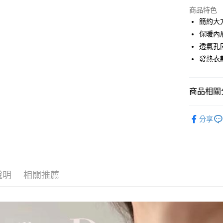
超商取貨
商品特色
LINE Pay
簡約大
保暖內
Apple Pay
透氣孔
街口支付
發熱衣
悠遊付
商品相關分
全盈+PAY
AFTEE先
衛生衣．
分享
相關說明
【關於「A
ATM付款
AFTEE
便利好安
１．簡單
２．便利
運送方式
說明
相關推薦
３．安心
全家取貨
【「AFT
每筆NT$7
１．於結帳
付」結帳
付款後全
２．訂單