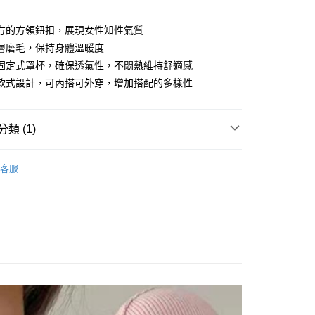
付款
方的方領鈕扣，展現女性知性氣質
層磨毛，保持身體溫暖度
固定式罩杯，確保透氣性，不悶熱維持舒適感
款式設計，可內搭可外穿，增加搭配的多樣性
類 (1)
享後付
保暖衣
客服
FTEE先享後付」】
先享後付是「在收到商品之後才付款」的支付方式。 讓您購物簡單
心！
：不需註冊會員、不需綁卡、不需儲值。
：只要手機號碼，簡訊認證，即可結帳。
：先確認商品／服務後，再付款。
付款
EE先享後付」結帳流程】
0，滿NT$499(含以上)免運費
方式選擇「AFTEE先享後付」後，將跳轉至「AFTEE先享後
頁面，進行簡訊認證並確認金額後，即可完成結帳。
家取貨
成立數日內，您將收到繳費通知簡訊。