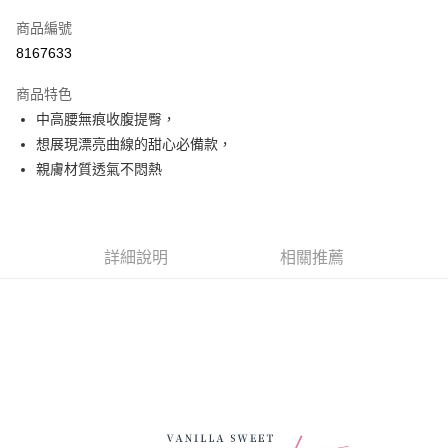
信用卡一次付款
商品編號
超商取貨付款
8167633
LINE Pay
商品特色
Apple Pay
中高腰無痕收腹提臀，
想展現漂亮曲線的甜心必備款，
街口支付
親膚材質透氣不悶熱
悠遊付
全盈+PAY
詳細說明
相關推薦
AFTEE先享後付
相關說明
【關於「AFTEE先享後付」】
ATM付款
AFTEE先享後付是「在收到商品之後才付款」的支付方式。 讓您購物簡單
便利好安心！
１．簡單：不需註冊會員、不需綁卡、不需儲值。
運送方式
２．便利：只要手機號碼，簡訊認證，即可結帳。
３．安心：先確認商品／服務後，再付款。
全家取貨付款
每筆NT$70，滿NT$499(含以上)免運費
【「AFTEE先享後付」結帳流程】