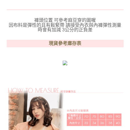
褲頭位置 可參考麻豆穿的圖喔
因布料是彈性的且有鬆緊帶 請接受內衣與內褲彈性測量
時會有加減 3公分的正負差
現貨參考庫存表