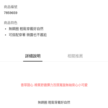
信用卡一次付款
商品編號
超商取貨付款
7859659
LINE Pay
商品特色
Apple Pay
無鋼圈 輕鬆穿戴好自然
可搭配穿著 微露也不尷尬
街口支付
悠遊付
全盈+PAY
詳細說明
相關推薦
AFTEE先享後付
相關說明
【關於「AFTEE先享後付」】
ATM付款
AFTEE先享後付是「在收到商品之後才付款」的支付方式。 讓您購物簡單
便利好安心！
香草甜心 棉質舒適彈力百搭寬版無袖背心小可愛
１．簡單：不需註冊會員、不需綁卡、不需儲值。
運送方式
２．便利：只要手機號碼，簡訊認證，即可結帳。
３．安心：先確認商品／服務後，再付款。
全家取貨付款
無鋼圈 輕鬆穿戴好自然
每筆NT$70，滿NT$499(含以上)免運費
【「AFTEE先享後付」結帳流程】