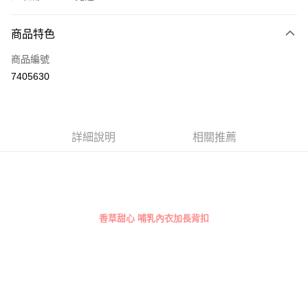
付款方式
商品特色
信用卡一次付款
商品編號
超商取貨付款
7405630
LINE Pay
Apple Pay
詳細說明
相關推薦
街口支付
悠遊付
全盈+PAY
香草甜心 哺乳內衣加長背扣
AFTEE先享後付
相關說明
【關於「AFTEE先享後付」】
ATM付款
AFTEE先享後付是「在收到商品之後才付款」的支付方式。 讓您購物簡單
便利好安心！
１．簡單：不需註冊會員、不需綁卡、不需儲值。
運送方式
２．便利：只要手機號碼，簡訊認證，即可結帳。