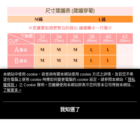
尺寸建議表 (建議穿著)
本網站中使用 cookie，欲查詢有關本網站使用 cookie 方式之詳情，及若您不希
望在電腦上使用 cookie 時應如何變更電腦的 cookie 設定，請參閱本網站「
隱私
權條款
」之 Cookie 聲明。您繼續使用本網站即表示您同意本公司得按本網站使
用條款之 Cookie 聲明使用 cookie。
了解更多 >
我知道了
現貨參考庫存表