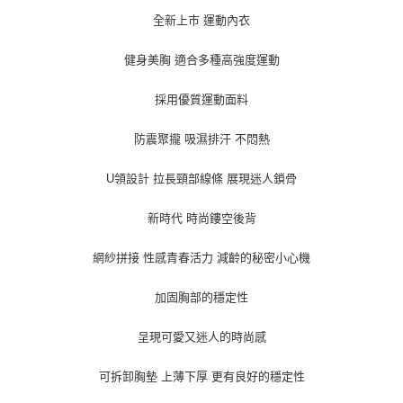
２．訂單成立數日內，您將收到繳費通知簡訊。
全新上巿 運動內衣
每筆NT$70，滿NT$499(含以上)免運費
３．收到繳費通知簡訊後14天內，點擊此簡訊中的連結，可透過四大超商／
ATM／網路銀行／等多元方式進行付款，方視為交易完成。
郵局
健身美胸 適合多種高強度運動
※ 請注意：結帳手續完成當下不需立刻繳費，但若您需要取消訂單，請聯絡
每筆NT$80，滿NT$899(含以上)免運費
購買商品的店家。未經商家同意取消之訂單仍視為有效，需透過AFTEE先享
後付繳納相關費用。
採用優質運動面料
國外宅配(海運)
※ 交易是否成功請以「AFTEE先享後付 」之結帳頁面顯示為準，若有關於
查看運費
是否繳費成功／繳費後需取消欲退款等相關疑問，請聯繫「AFTEE先享後付
防震聚攏 吸濕排汗 不悶熱
客戶支援中心」
https://netprotections.freshdesk.com/support/home
【注意事項】
U領設計 拉長頸部線條 展現迷人鎖骨
１．透過由恩沛科技股份有限公司提供之「AFTEE先享後付」服務完成之交
易，需依本服務之必要範圍內提供個人資料，並將交易相關給付款項請求債
新時代 時尚鏤空後背
權轉讓予恩沛科技股份有限公司。
２．關於個人資料處理事宜，請瀏覽以下網址：
https://aftee.tw/terms/#terms3
網紗拼接 性感青春活力 減齡的秘密小心機
３．未成年的使用者請事先徵得法定代理人或監護人之同意方可使用
「AFTEE先享後付」，若未經同意申辦者引起之損失，本公司不負相關責
加固胸部的穩定性
任。
４．使用「AFTEE先享後付」時，將依據個別帳號之用戶狀況，依本公司即
呈現可愛又迷人的時尚感
時審查核予不同之上限額度；若仍有額度不足之情形，本公司將視審查結果
請求用戶進行身份認證。
５．嚴禁一人註冊多個帳號或使用他人資訊註冊。若發現惡意使用之情形，
可拆卸胸墊 上薄下厚 更有良好的穩定性
恩沛科技股份有限公司將有權停止該用戶之使用額度並採取法律行動。