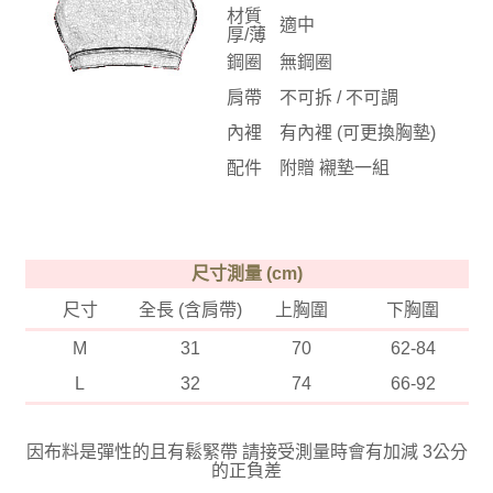
材質
適中
厚/薄
鋼圈
無鋼圈
肩帶
不可拆 / 不可調
內裡
有內裡 (可更換胸墊)
配件
附贈 襯墊一組
尺寸測量 (cm)
尺寸
全長 (含肩帶)
上胸圍
下胸圍
M
31
70
62-84
L
32
74
66-92
因布料是彈性的且有鬆緊帶 請接受測量時會有加減 3公分
的正負差