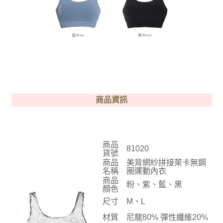
商品資訊
商品
81020
貨號
商品
美背網紗拼接萊卡無鋼
名稱
圈運動內衣
商品
粉、紫、藍、黑
顏色
尺寸
M、L
材質
尼龍80% 彈性纖維20%