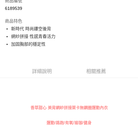
商品編號
超商取貨付款
6189539
LINE Pay
商品特色
Apple Pay
新時代 時尚鏤空後背
網紗拼接 性感青春活力
街口支付
加固胸部的穩定性
悠遊付
全盈+PAY
詳細說明
相關推薦
AFTEE先享後付
相關說明
【關於「AFTEE先享後付」】
ATM付款
AFTEE先享後付是「在收到商品之後才付款」的支付方式。 讓您購物簡單
便利好安心！
１．簡單：不需註冊會員、不需綁卡、不需儲值。
運送方式
香草甜心 美背網紗拼接萊卡無鋼圈運動內衣
２．便利：只要手機號碼，簡訊認證，即可結帳。
３．安心：先確認商品／服務後，再付款。
全家取貨付款
運動/路跑/有氧/瑜珈/健身
每筆NT$70，滿NT$499(含以上)免運費
【「AFTEE先享後付」結帳流程】
１．於結帳方式選擇「AFTEE先享後付」後，將跳轉至「AFTEE先享後付」
7-11取貨付款
結帳頁面，進行簡訊認證並確認金額後，即可完成結帳。