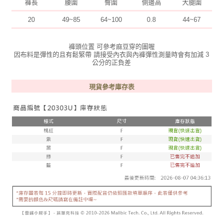
褲長
腰圍
臀圍
側邊高
大腿圍
20
49~85
64~100
0.8
44~67
褲頭位置 可參考麻豆穿的圖喔
因布料是彈性的且有鬆緊帶 請接受內衣與內褲彈性測量時會有加減 3
公分的正負差
現貨參考庫存表