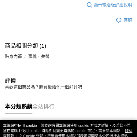
顯示電腦版詳細說明
客服
商品相關分類 (1)
貼身內褲
蜜桃．美臀
評價
喜歡這個商品嗎？購買後給他一個好評吧
本分類熱銷
全站排行
本網站中使用 cookie，欲查詢有關本網站使用 cookie 方式之詳情，及若您不希
熱門標籤
望在電腦上使用 cookie 時應如何變更電腦的 cookie 設定，請參閱本網站「
隱私
權條款
」之 Cookie 聲明。您繼續使用本網站即表示您同意本公司得按本網站使