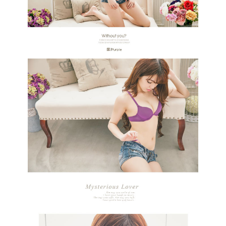
２．訂單成立數日內，您將收到繳費通知簡訊。
郵局
３．收到繳費通知簡訊後14天內，點擊此簡訊中的連結，可透過四大超商／
每筆NT$80，滿NT$899(含以上)免運費
ATM／網路銀行／等多元方式進行付款，方視為交易完成。
※ 請注意：結帳手續完成當下不需立刻繳費，但若您需要取消訂單，請聯絡
購買商品的店家。未經商家同意取消之訂單仍視為有效，需透過AFTEE先享
後付繳納相關費用。
※ 交易是否成功請以「AFTEE先享後付 」之結帳頁面顯示為準，若有關於
是否繳費成功／繳費後需取消欲退款等相關疑問，請聯繫「AFTEE先享後付
客戶支援中心」
https://netprotections.freshdesk.com/support/home
【注意事項】
１．透過由恩沛科技股份有限公司提供之「AFTEE先享後付」服務完成之交
易，需依本服務之必要範圍內提供個人資料，並將交易相關給付款項請求債
權轉讓予恩沛科技股份有限公司。
２．關於個人資料處理事宜，請瀏覽以下網址：
https://aftee.tw/terms/#terms3
３．未成年的使用者請事先徵得法定代理人或監護人之同意方可使用
「AFTEE先享後付」，若未經同意申辦者引起之損失，本公司不負相關責
任。
４．使用「AFTEE先享後付」時，將依據個別帳號之用戶狀況，依本公司即
時審查核予不同之上限額度；若仍有額度不足之情形，本公司將視審查結果
請求用戶進行身份認證。
５．嚴禁一人註冊多個帳號或使用他人資訊註冊。若發現惡意使用之情形，
恩沛科技股份有限公司將有權停止該用戶之使用額度並採取法律行動。