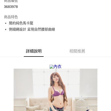
商品編號
超商取貨付款
3683978
LINE Pay
商品特色
Apple Pay
簡約純色馬卡龍
側細繩設計 呈現自然腰部曲線
街口支付
悠遊付
全盈+PAY
詳細說明
相關推薦
AFTEE先享後付
相關說明
【關於「AFTEE先享後付」】
AFTEE先享後付是「在收到商品之後才付款」的支付方式。 讓您購物簡單
運送方式
便利好安心！
１．簡單：不需註冊會員、不需綁卡、不需儲值。
全家取貨付款
２．便利：只要手機號碼，簡訊認證，即可結帳。
每筆NT$70，滿NT$499(含以上)免運費
３．安心：先確認商品／服務後，再付款。
7-11取貨付款
【「AFTEE先享後付」結帳流程】
１．於結帳方式選擇「AFTEE先享後付」後，將跳轉至「AFTEE先享後付」
每筆NT$70，滿NT$499(含以上)免運費
結帳頁面，進行簡訊認證並確認金額後，即可完成結帳。