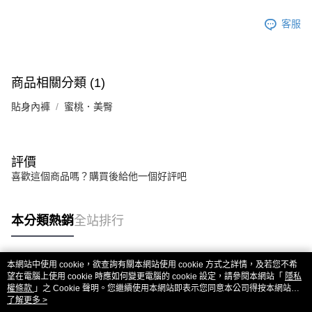
客服
商品相關分類 (1)
貼身內褲
蜜桃．美臀
評價
喜歡這個商品嗎？購買後給他一個好評吧
本分類熱銷
全站排行
本網站中使用 cookie，欲查詢有關本網站使用 cookie 方式之詳情，及若您不希
熱門標籤
望在電腦上使用 cookie 時應如何變更電腦的 cookie 設定，請參閱本網站「
隱私
權條款
」之 Cookie 聲明。您繼續使用本網站即表示您同意本公司得按本網站使
用條款之 Cookie 聲明使用 cookie。
了解更多 >