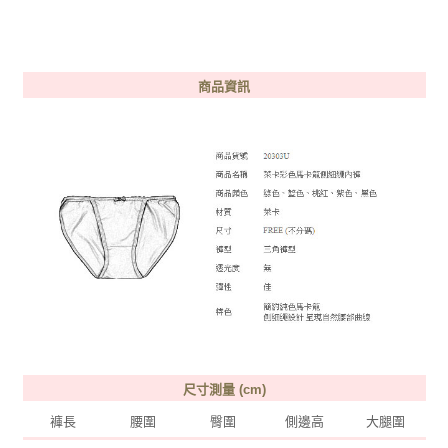
商品資訊
尺寸測量 (cm)
褲長
腰圍
臀圍
側邊高
大腿圍