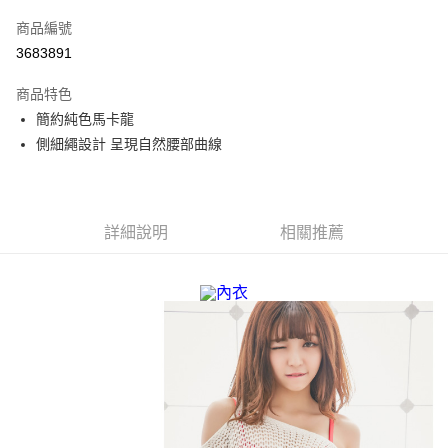
信用卡一次付款
商品編號
超商取貨付款
3683891
LINE Pay
商品特色
Apple Pay
簡約純色馬卡龍
側細繩設計 呈現自然腰部曲線
街口支付
悠遊付
全盈+PAY
詳細說明
相關推薦
AFTEE先享後付
相關說明
【關於「AFTEE先享後付」】
AFTEE先享後付是「在收到商品之後才付款」的支付方式。 讓您購物簡單
運送方式
便利好安心！
１．簡單：不需註冊會員、不需綁卡、不需儲值。
全家取貨付款
２．便利：只要手機號碼，簡訊認證，即可結帳。
每筆NT$70，滿NT$499(含以上)免運費
３．安心：先確認商品／服務後，再付款。
7-11取貨付款
【「AFTEE先享後付」結帳流程】