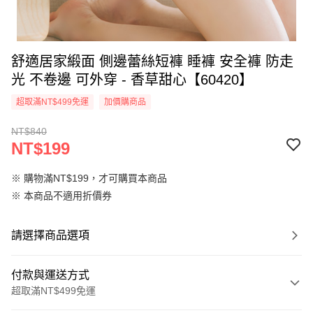
舒適居家緞面 側邊蕾絲短褲 睡褲 安全褲 防走
光 不卷邊 可外穿 - 香草甜心【60420】
超取滿NT$499免運
加價購商品
NT$840
NT$199
※ 購物滿NT$199，才可購買本商品
※ 本商品不適用折價券
請選擇商品選項
付款與運送方式
超取滿NT$499免運