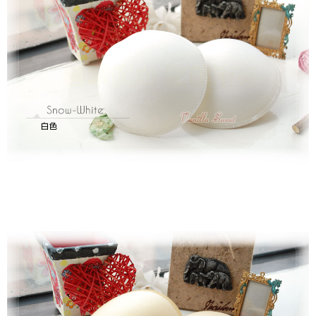
１．於結帳方式選擇「AFTEE先享後付」後，將跳轉至「AFTEE先享後付」
每筆NT$70，滿NT$499(含以上)免運費
結帳頁面，進行簡訊認證並確認金額後，即可完成結帳。
２．訂單成立數日內，您將收到繳費通知簡訊。
郵局
３．收到繳費通知簡訊後14天內，點擊此簡訊中的連結，可透過四大超商／
每筆NT$80，滿NT$899(含以上)免運費
ATM／網路銀行／等多元方式進行付款，方視為交易完成。
※ 請注意：結帳手續完成當下不需立刻繳費，但若您需要取消訂單，請聯絡
購買商品的店家。未經商家同意取消之訂單仍視為有效，需透過AFTEE先享
後付繳納相關費用。
※ 交易是否成功請以「AFTEE先享後付 」之結帳頁面顯示為準，若有關於
是否繳費成功／繳費後需取消欲退款等相關疑問，請聯繫「AFTEE先享後付
客戶支援中心」
https://netprotections.freshdesk.com/support/home
【注意事項】
１．透過由恩沛科技股份有限公司提供之「AFTEE先享後付」服務完成之交
易，需依本服務之必要範圍內提供個人資料，並將交易相關給付款項請求債
權轉讓予恩沛科技股份有限公司。
２．關於個人資料處理事宜，請瀏覽以下網址：
https://aftee.tw/terms/#terms3
３．未成年的使用者請事先徵得法定代理人或監護人之同意方可使用
「AFTEE先享後付」，若未經同意申辦者引起之損失，本公司不負相關責
任。
４．使用「AFTEE先享後付」時，將依據個別帳號之用戶狀況，依本公司即
時審查核予不同之上限額度；若仍有額度不足之情形，本公司將視審查結果
請求用戶進行身份認證。
５．嚴禁一人註冊多個帳號或使用他人資訊註冊。若發現惡意使用之情形，