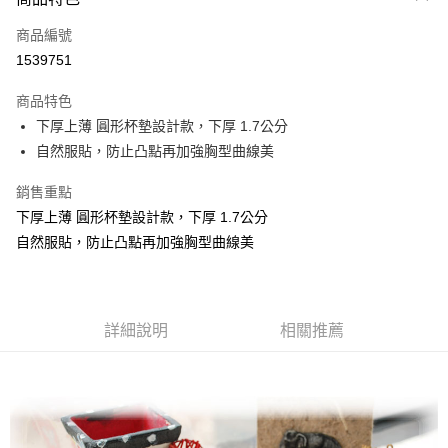
信用卡一次付款
商品編號
超商取貨付款
1539751
LINE Pay
商品特色
Apple Pay
下厚上薄 圓形杯墊設計款，下厚 1.7公分
自然服貼，防止凸點再加強胸型曲線美
街口支付
銷售重點
悠遊付
下厚上薄 圓形杯墊設計款，下厚 1.7公分
全盈+PAY
自然服貼，防止凸點再加強胸型曲線美
AFTEE先享後付
相關說明
【關於「AFTEE先享後付」】
詳細說明
相關推薦
AFTEE先享後付是「在收到商品之後才付款」的支付方式。 讓您購物簡單
運送方式
便利好安心！
１．簡單：不需註冊會員、不需綁卡、不需儲值。
全家取貨付款
２．便利：只要手機號碼，簡訊認證，即可結帳。
每筆NT$70，滿NT$499(含以上)免運費
３．安心：先確認商品／服務後，再付款。
7-11取貨付款
【「AFTEE先享後付」結帳流程】