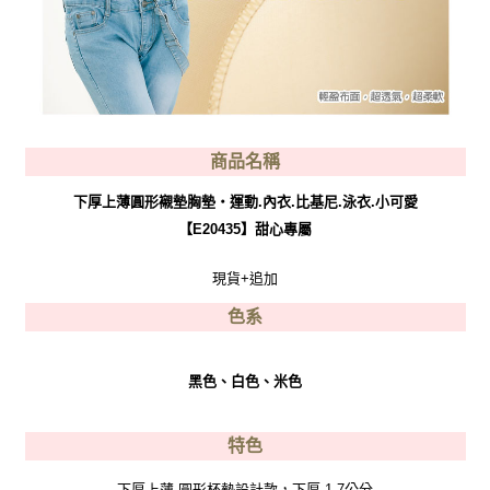
商品名稱
下厚上薄圓形襯墊胸墊‧運動.內衣.比基尼.泳衣.小可愛
【E20435】甜心專屬
現貨+追加
色系
黑色、白色、米
色
特色
下厚上薄 圓形杯墊設計款，下厚 1.7公分