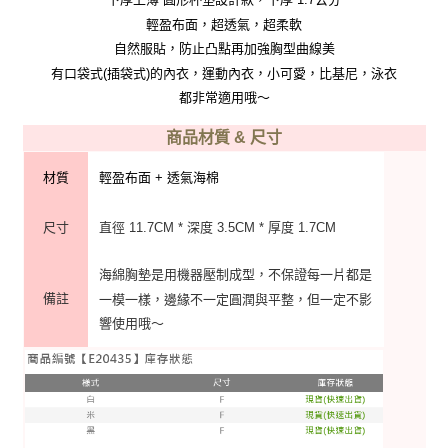
輕盈布面，超透氣，超柔軟
自然服貼，防止凸點再加強胸型曲線美
有口袋式(插袋式)的內衣，運動內衣，小可愛，比基尼，泳衣
都非常適用哦～
商品材質 & 尺寸
材質
輕盈布面 + 透氣海棉
尺寸
直徑 11.7CM * 深度 3.5CM * 厚度 1.7CM
海綿胸墊是用機器壓制成型，不保證每一片都是
備註
一模一樣，邊緣不一定圓潤與平整，但一定不影
響使用哦～