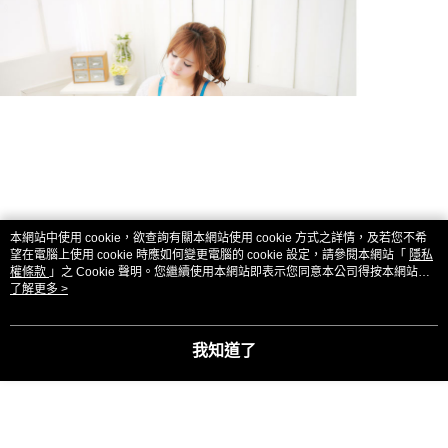
本網站中使用 cookie，欲查詢有關本網站使用 cookie 方式之詳情，及若您不希
望在電腦上使用 cookie 時應如何變更電腦的 cookie 設定，請參閱本網站「
隱私
權條款
」之 Cookie 聲明。您繼續使用本網站即表示您同意本公司得按本網站使
用條款之 Cookie 聲明使用 cookie。
了解更多 >
我知道了