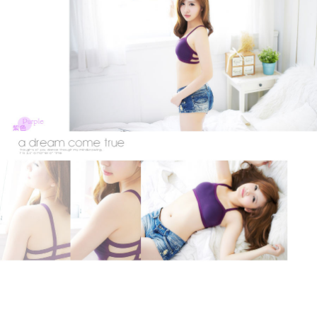
２．訂單成立數日內，您將收到繳費通知簡訊。
郵局
３．收到繳費通知簡訊後14天內，點擊此簡訊中的連結，可透過四大超商／
每筆NT$80，滿NT$899(含以上)免運費
ATM／網路銀行／等多元方式進行付款，方視為交易完成。
※ 請注意：結帳手續完成當下不需立刻繳費，但若您需要取消訂單，請聯絡
購買商品的店家。未經商家同意取消之訂單仍視為有效，需透過AFTEE先享
後付繳納相關費用。
※ 交易是否成功請以「AFTEE先享後付 」之結帳頁面顯示為準，若有關於
是否繳費成功／繳費後需取消欲退款等相關疑問，請聯繫「AFTEE先享後付
客戶支援中心」
https://netprotections.freshdesk.com/support/home
【注意事項】
１．透過由恩沛科技股份有限公司提供之「AFTEE先享後付」服務完成之交
易，需依本服務之必要範圍內提供個人資料，並將交易相關給付款項請求債
權轉讓予恩沛科技股份有限公司。
２．關於個人資料處理事宜，請瀏覽以下網址：
https://aftee.tw/terms/#terms3
３．未成年的使用者請事先徵得法定代理人或監護人之同意方可使用
「AFTEE先享後付」，若未經同意申辦者引起之損失，本公司不負相關責
任。
４．使用「AFTEE先享後付」時，將依據個別帳號之用戶狀況，依本公司即
時審查核予不同之上限額度；若仍有額度不足之情形，本公司將視審查結果
請求用戶進行身份認證。
５．嚴禁一人註冊多個帳號或使用他人資訊註冊。若發現惡意使用之情形，
恩沛科技股份有限公司將有權停止該用戶之使用額度並採取法律行動。