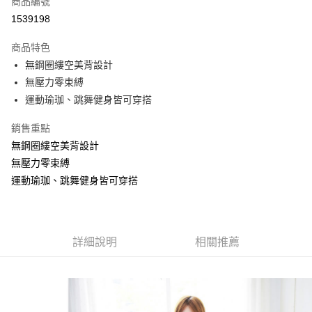
商品編號
超商取貨付款
1539198
LINE Pay
商品特色
Apple Pay
無鋼圈縷空美背設計
無壓力零束縛
街口支付
運動瑜珈、跳舞健身皆可穿搭
悠遊付
銷售重點
全盈+PAY
無鋼圈縷空美背設計
無壓力零束縛
AFTEE先享後付
運動瑜珈、跳舞健身皆可穿搭
相關說明
【關於「AFTEE先享後付」】
AFTEE先享後付是「在收到商品之後才付款」的支付方式。 讓您購物簡單
運送方式
便利好安心！
１．簡單：不需註冊會員、不需綁卡、不需儲值。
全家取貨付款
詳細說明
相關推薦
２．便利：只要手機號碼，簡訊認證，即可結帳。
每筆NT$70，滿NT$499(含以上)免運費
３．安心：先確認商品／服務後，再付款。
7-11取貨付款
【「AFTEE先享後付」結帳流程】
１．於結帳方式選擇「AFTEE先享後付」後，將跳轉至「AFTEE先享後付」
每筆NT$70，滿NT$499(含以上)免運費
結帳頁面，進行簡訊認證並確認金額後，即可完成結帳。