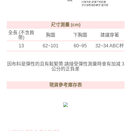
尺寸測量 (cm)
全長 (不含肩
胸圍
下胸圍
建議穿著
帶)
13
62~101
60~95
32~34 ABC杯
因布料是彈性的且有鬆緊帶 請接受彈性測量時會有加減 3
公分的正負差
現貨參考庫存表