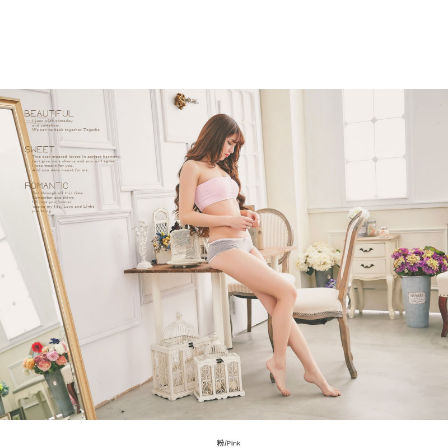
２．訂單成立數日內，您將收到繳費通知簡訊。
郵局
３．收到繳費通知簡訊後14天內，點擊此簡訊中的連結，可透過四大超商／
每筆NT$80，滿NT$899(含以上)免運費
ATM／網路銀行／等多元方式進行付款，方視為交易完成。
※ 請注意：結帳手續完成當下不需立刻繳費，但若您需要取消訂單，請聯絡
購買商品的店家。未經商家同意取消之訂單仍視為有效，需透過AFTEE先享
後付繳納相關費用。
※ 交易是否成功請以「AFTEE先享後付 」之結帳頁面顯示為準，若有關於
是否繳費成功／繳費後需取消欲退款等相關疑問，請聯繫「AFTEE先享後付
客戶支援中心」
https://netprotections.freshdesk.com/support/home
【注意事項】
１．透過由恩沛科技股份有限公司提供之「AFTEE先享後付」服務完成之交
易，需依本服務之必要範圍內提供個人資料，並將交易相關給付款項請求債
權轉讓予恩沛科技股份有限公司。
２．關於個人資料處理事宜，請瀏覽以下網址：
https://aftee.tw/terms/#terms3
３．未成年的使用者請事先徵得法定代理人或監護人之同意方可使用
「AFTEE先享後付」，若未經同意申辦者引起之損失，本公司不負相關責
任。
４．使用「AFTEE先享後付」時，將依據個別帳號之用戶狀況，依本公司即
時審查核予不同之上限額度；若仍有額度不足之情形，本公司將視審查結果
請求用戶進行身份認證。
５．嚴禁一人註冊多個帳號或使用他人資訊註冊。若發現惡意使用之情形，
恩沛科技股份有限公司將有權停止該用戶之使用額度並採取法律行動。