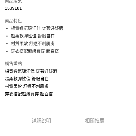
商品編號
超商取貨付款
1539181
LINE Pay
商品特色
Apple Pay
棉質透氣吸汗佳 穿著好舒適
超柔軟彈性佳 舒服自在
街口支付
材質柔軟 舒適不刺肌膚
悠遊付
穿衣搭配超級實穿 超百搭
全盈+PAY
銷售重點
棉質透氣吸汗佳 穿著好舒適
AFTEE先享後付
超柔軟彈性佳 舒服自在
相關說明
材質柔軟 舒適不刺肌膚
【關於「AFTEE先享後付」】
AFTEE先享後付是「在收到商品之後才付款」的支付方式。 讓您購物簡單
穿衣搭配超級實穿 超百搭
運送方式
便利好安心！
１．簡單：不需註冊會員、不需綁卡、不需儲值。
全家取貨付款
２．便利：只要手機號碼，簡訊認證，即可結帳。
每筆NT$70，滿NT$499(含以上)免運費
３．安心：先確認商品／服務後，再付款。
詳細說明
相關推薦
7-11取貨付款
【「AFTEE先享後付」結帳流程】
１．於結帳方式選擇「AFTEE先享後付」後，將跳轉至「AFTEE先享後付」
每筆NT$70，滿NT$499(含以上)免運費
結帳頁面，進行簡訊認證並確認金額後，即可完成結帳。