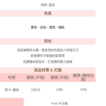
現貨+追加
色系
紫色、白色、黑色、桃紅
特色
屁屁蝴蝶結水鑽，更能增加性感迷人的吸引力
舒適彈性不緊繃的鬆緊帶
低腰蕾絲感設計，打造獨特魅力曲線
商品材質 & 尺碼
褲頭 (彈性拉
材質
褲高 (平放)
褲頭 (平放)
開)
萊卡+蕾絲
16公分
23吋
37吋
Free 不分碼