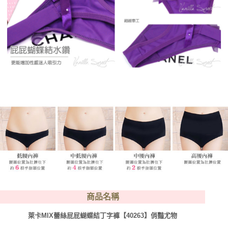
商品名稱
萊卡MIX蕾絲屁屁蝴蝶結丁字褲【40263】俏豔尤物