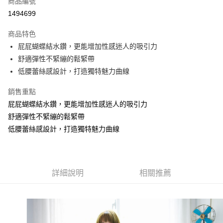
商品編號
超商取貨付款
1494699
LINE Pay
商品特色
Apple Pay
屁屁蝴蝶結水鑽，更能增加性感迷人的吸引力
舒適彈性不緊繃的鬆緊帶
街口支付
低腰蕾絲感設計，打造獨特魅力曲線
悠遊付
銷售重點
全盈+PAY
屁屁蝴蝶結水鑽，更能增加性感迷人的吸引力
舒適彈性不緊繃的鬆緊帶
AFTEE先享後付
低腰蕾絲感設計，打造獨特魅力曲線
相關說明
【關於「AFTEE先享後付」】
AFTEE先享後付是「在收到商品之後才付款」的支付方式。 讓您購物簡單
運送方式
便利好安心！
１．簡單：不需註冊會員、不需綁卡、不需儲值。
全家取貨付款
詳細說明
相關推薦
２．便利：只要手機號碼，簡訊認證，即可結帳。
每筆NT$70，滿NT$499(含以上)免運費
３．安心：先確認商品／服務後，再付款。
7-11取貨付款
【「AFTEE先享後付」結帳流程】
１．於結帳方式選擇「AFTEE先享後付」後，將跳轉至「AFTEE先享後付」
每筆NT$70，滿NT$499(含以上)免運費
結帳頁面，進行簡訊認證並確認金額後，即可完成結帳。