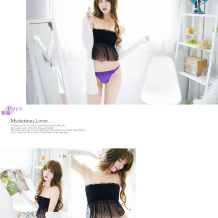
２．訂單成立數日內，您將收到繳費通知簡訊。
郵局
３．收到繳費通知簡訊後14天內，點擊此簡訊中的連結，可透過四大超商／
每筆NT$80，滿NT$899(含以上)免運費
ATM／網路銀行／等多元方式進行付款，方視為交易完成。
※ 請注意：結帳手續完成當下不需立刻繳費，但若您需要取消訂單，請聯絡
購買商品的店家。未經商家同意取消之訂單仍視為有效，需透過AFTEE先享
後付繳納相關費用。
※ 交易是否成功請以「AFTEE先享後付 」之結帳頁面顯示為準，若有關於
是否繳費成功／繳費後需取消欲退款等相關疑問，請聯繫「AFTEE先享後付
客戶支援中心」
https://netprotections.freshdesk.com/support/home
【注意事項】
１．透過由恩沛科技股份有限公司提供之「AFTEE先享後付」服務完成之交
易，需依本服務之必要範圍內提供個人資料，並將交易相關給付款項請求債
權轉讓予恩沛科技股份有限公司。
２．關於個人資料處理事宜，請瀏覽以下網址：
https://aftee.tw/terms/#terms3
３．未成年的使用者請事先徵得法定代理人或監護人之同意方可使用
「AFTEE先享後付」，若未經同意申辦者引起之損失，本公司不負相關責
任。
４．使用「AFTEE先享後付」時，將依據個別帳號之用戶狀況，依本公司即
時審查核予不同之上限額度；若仍有額度不足之情形，本公司將視審查結果
請求用戶進行身份認證。
５．嚴禁一人註冊多個帳號或使用他人資訊註冊。若發現惡意使用之情形，
恩沛科技股份有限公司將有權停止該用戶之使用額度並採取法律行動。